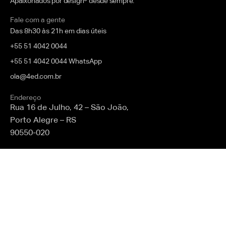
Apaixonados por design® desde sempre.
Fale com a gente
Das 8h30 às 21h em dias úteis
+55 51 4042 0044
+55 51 4042 0044 WhatsApp
ola@4ed.com.br
Endereço
Rua 16 de Julho, 42 – São João,
Porto Alegre – RS
90550-020
Sobre a 4ED
Conheça
Formações