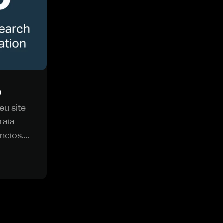
O
eu site
raia
cios....