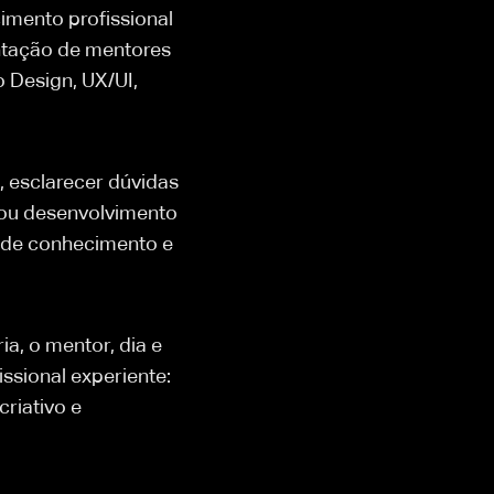
imento profissional
entação de mentores
o Design, UX/UI,
, esclarecer dúvidas
a ou desenvolvimento
l de conhecimento e
a, o mentor, dia e
ssional experiente:
riativo e