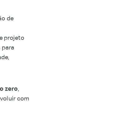
ão de
e projeto
s para
ade,
o zero
,
evoluir com