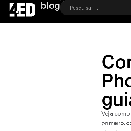
blog
Co
Pho
gui
Veja como 
primeiro, 