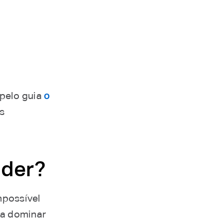
 pelo guia
o
is
nder?
mpossível
ta dominar