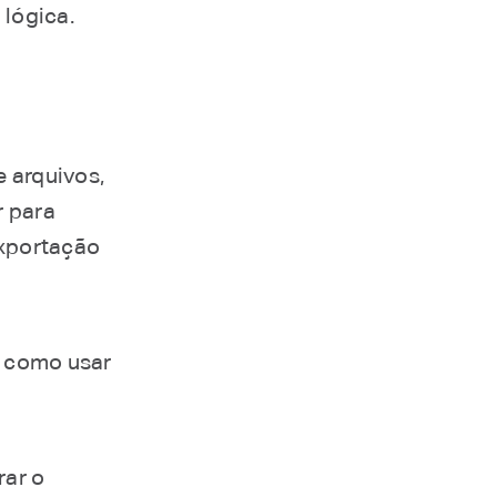
lógica.
e arquivos,
r para
exportação
r como usar
rar o