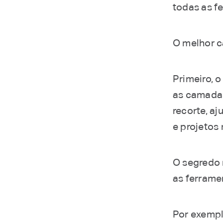
todas as f
O melhor c
Primeiro, o
as camadas
recorte, a
e projetos
O segredo 
as ferrame
Por exempl