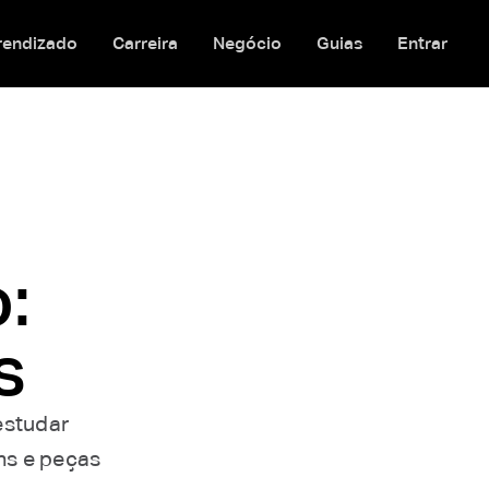
rendizado
Carreira
Negócio
Guias
Entrar
:
s
estudar
ns e peças