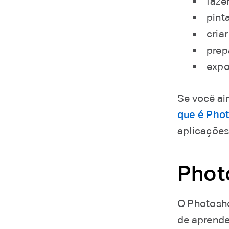
faze
pint
cria
prep
expo
Se você ai
que é Phot
aplicações
Photo
O Photosho
de aprende