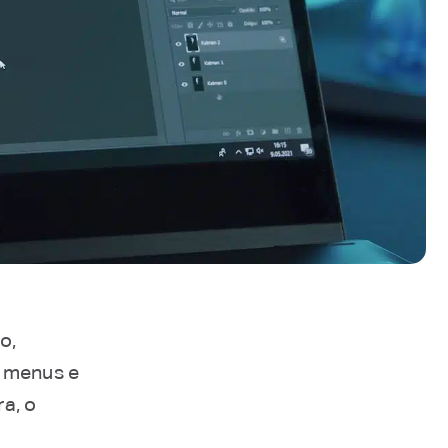
o,
, menus e
a, o