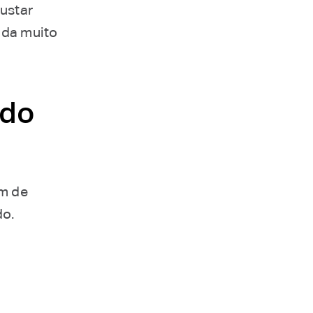
justar
juda muito
 do
em de
do.