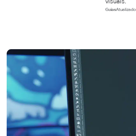
visuais.
Atualizad
Guias