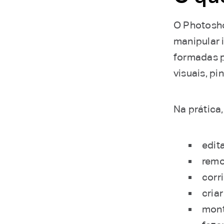
O Photosho
manipular 
formadas p
visuais, pi
Na prática
edita
remo
corri
criar
mont