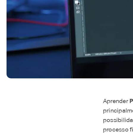
Aprender
P
principalm
possibilid
processo f