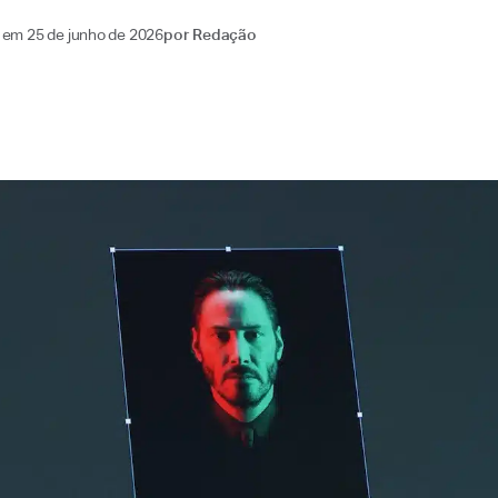
o em
25 de junho de 2026
por
Redação