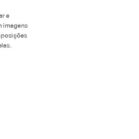
ar e
om imagens
omposições
elas.