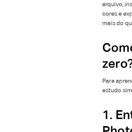
arquivo, in
cores e exp
mais do qu
Como
zero
Para apren
estudo sim
1. En
Phot