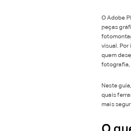
O Adobe Ph
peças gráfi
fotomontag
visual. Por
quem desej
fotografia,
Neste guia
quais ferr
mais segur
O qu