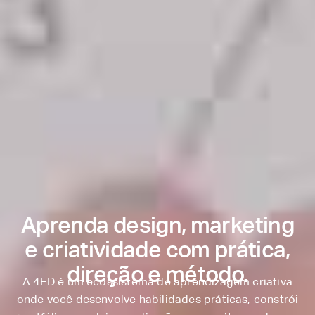
Aprenda design, marketing
e criatividade com prática,
direção e método.
A 4ED é um ecossistema de aprendizagem criativa
onde você desenvolve habilidades práticas, constrói