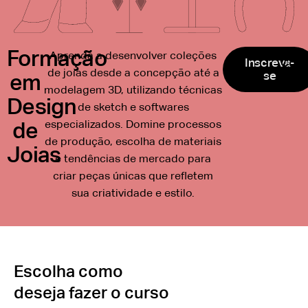
Formação
Aprenda a desenvolver coleções
Inscreva-
Conh
de joias desde a concepção até a
se
o cu
em
modelagem 3D, utilizando técnicas
Design
de sketch e softwares
especializados.
Domine processos
de
de produção, escolha de materiais
Joias
e tendências de mercado para
criar peças únicas que refletem
sua criatividade e estilo.
Escolha como
deseja fazer o curso