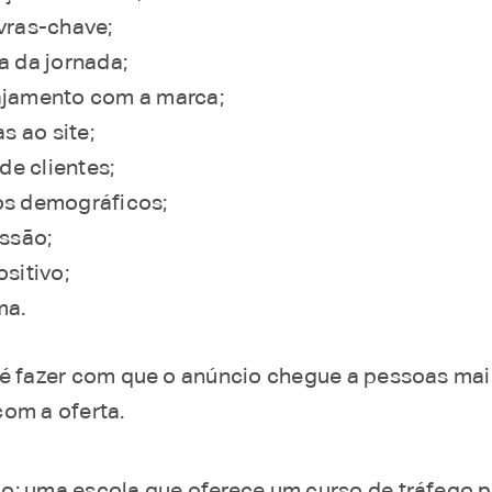
vras-chave;
a da jornada;
jamento com a marca;
as ao site;
 de clientes;
s demográficos;
issão;
ositivo;
ma.
 é fazer com que o anúncio chegue a pessoas mai
com a oferta.
o: uma escola que oferece um curso de tráfego 