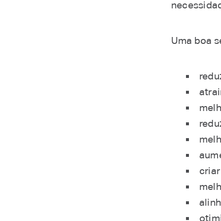
necessidade
Uma boa s
redu
atra
melh
redu
melh
aume
cria
melh
alin
otim