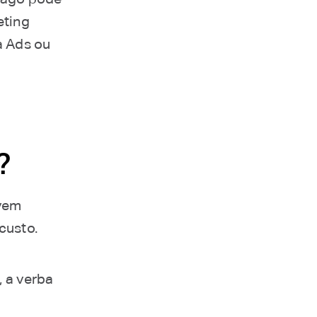
eting
a Ads ou
?
lvem
custo.
 a verba