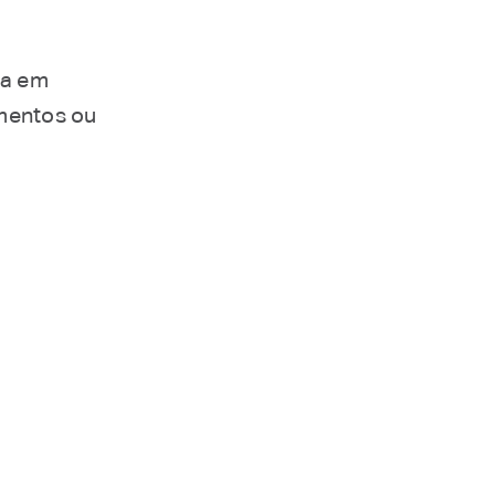
ia em
mentos ou