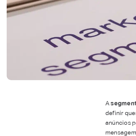
A
segmenta
definir qu
anúncios p
mensagem p