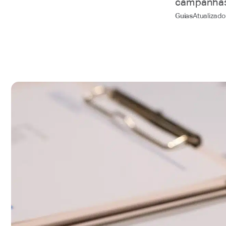
campanhas
Atualizad
Guias