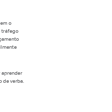
bem o
 tráfego
rçamento
cilmente
r aprender
o de verba.