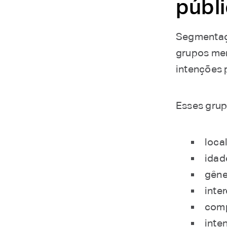
públ
Segmentaçã
grupos men
intenções 
Esses grup
loca
idad
gêne
inte
com
inte