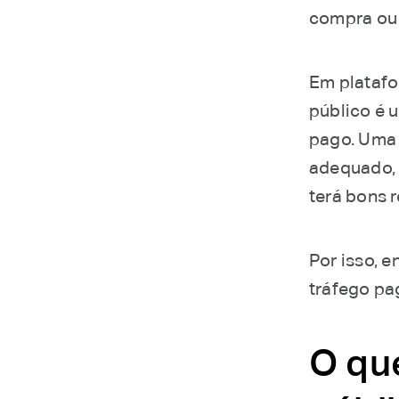
compra ou
Em plataf
público é 
pago. Uma 
adequado, 
terá bons 
Por isso, 
tráfego pa
O qu