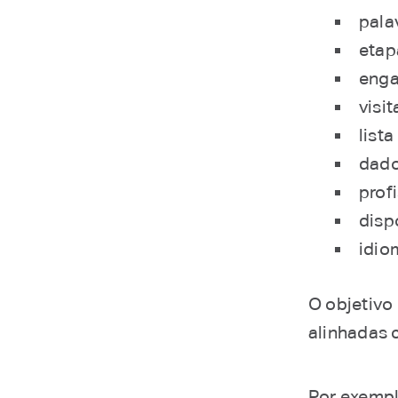
pala
etap
enga
visit
lista
dado
prof
disp
idio
O objetivo
alinhadas 
Por exempl