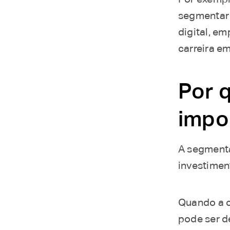
segmentar
digital, e
carreira e
Por 
impo
A segment
investimen
Quando a c
pode ser d