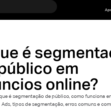
Ap
que é segmenta
público em
ncios online?
que é segmentação de público, como funciona 
 Ads, tipos de segmentação, erros comuns e co