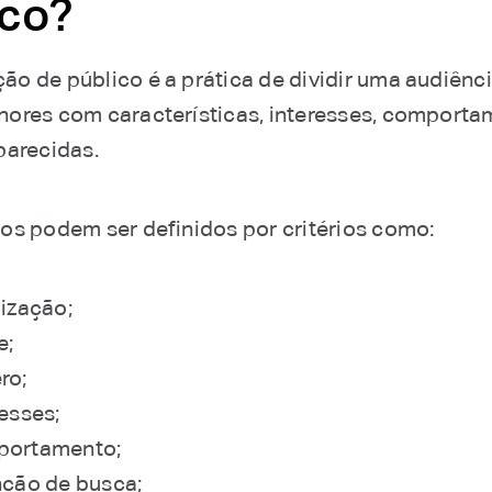
ico?
o de público é a prática de dividir uma audiênc
ores com características, interesses, comporta
parecidas.
os podem ser definidos por critérios como:
lização;
e;
ro;
resses;
portamento;
nção de busca;