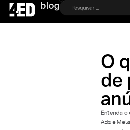
blog
O 
de 
anú
Entenda o 
Ads e Meta