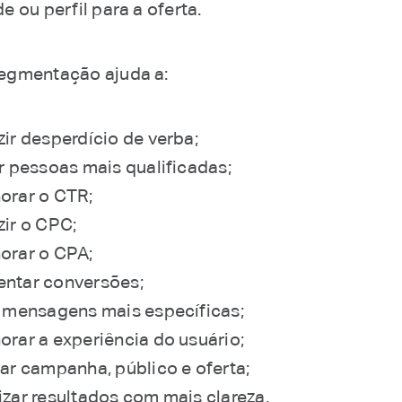
 ou perfil para a oferta.
egmentação ajuda a:
zir desperdício de verba;
ir pessoas mais qualificadas;
orar o CTR;
zir o CPC;
orar o CPA;
ntar conversões;
r mensagens mais específicas;
orar a experiência do usuário;
har campanha, público e oferta;
izar resultados com mais clareza.