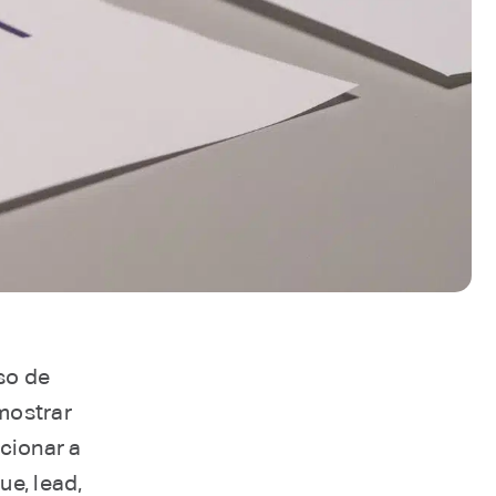
so de
mostrar
cionar a
e, lead,