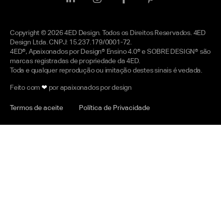
Copyright © 2026 4ED Design. Todos os Direitos Reservados. 4ED
Design Ltda. CNPJ: 15.237.179/0001-72.
4ED®, Apaixonados por Design® Ensino 4.0® e SOBRE DESIGN® são
marcas registradas de propriedade da 4ED.
Toda e qualquer reprodução ou imitação destes sinais é vedada.
Feito com
❤
por apaixonados por design
Termos de aceite
Política de Privacidade