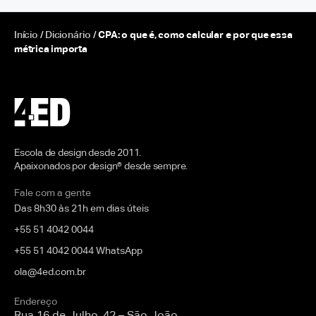
Início
/
Dicionário
/
CPA: o que é, como calcular e por que essa
métrica importa
Escola de design desde 2011.
Apaixonados por design® desde sempre.
Fale com a gente
Das 8h30 às 21h em dias úteis
+55 51 4042 0044
+55 51 4042 0044 WhatsApp
ola@4ed.com.br
Endereço
Rua 16 de Julho, 42 – São João,