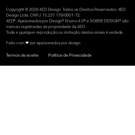
Copyright © 2026 4ED Design. Todos os Direitos Reservados. 4ED
Design Ltda. CNPJ: 15.237.179/0001-72.
4ED®, Apaixonados por Design® Ensino 4.0® e SOBRE DESIGN® são
marcas registradas de propriedade da 4ED.
Toda e qualquer reprodução ou imitação destes sinais é vedada.
Feito com
❤
por apaixonados por design
Termos de aceite
Política de Privacidade