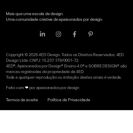
Mais que uma escola de design.
Uma comunidade criativa de apaixonados por design.
Copyright © 2026 4ED Design. Todos os Direitos Reservados. 4ED
Design Ltda. CNPJ: 15.237.179/0001-72.
4ED®, Apaixonados por Design® Ensino 4.0® e SOBRE DESIGN® são
marcas registradas de propriedade da 4ED.
Toda e qualquer reprodução ou imitação destes sinais é vedada.
Feito com
❤
por apaixonados por design
Termos de aceite
Política de Privacidade