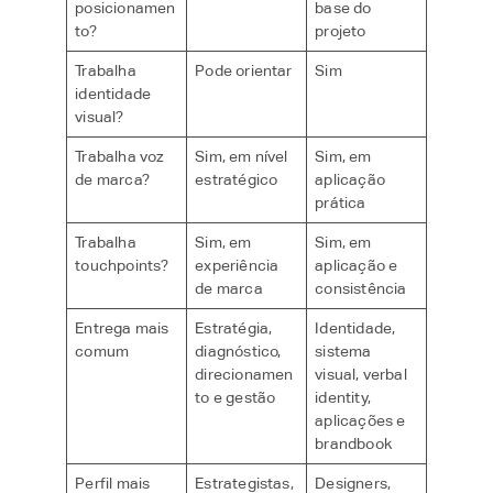
posicionamen
base do
to?
projeto
Trabalha
Pode orientar
Sim
identidade
visual?
Trabalha voz
Sim, em nível
Sim, em
de marca?
estratégico
aplicação
prática
Trabalha
Sim, em
Sim, em
touchpoints?
experiência
aplicação e
de marca
consistência
Entrega mais
Estratégia,
Identidade,
comum
diagnóstico,
sistema
direcionamen
visual, verbal
to e gestão
identity,
aplicações e
brandbook
Perfil mais
Estrategistas,
Designers,