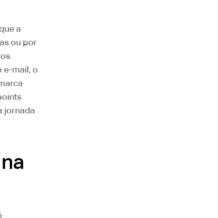
rque a
as ou por
ios
 e-mail, o
 marca
points
a jornada
 na
é