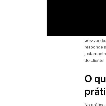
No brandin
percepção
um único m
contatos: u
pós-venda,
responde a
justamente
do cliente.
O qu
prát
Na prática