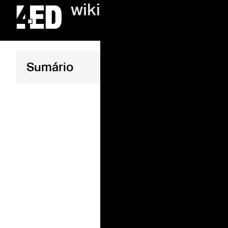
wiki
O qu
Sumário
são 
na e
Atualizado 1 m
Touchpoint
longo da j
entra em c
ou com sua
durante ou