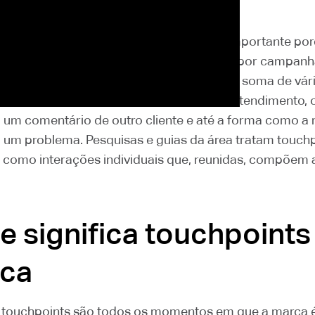
g e na experiência do cliente, o termo é importante po
 sobre uma marca não é formada apenas por campanh
omento de compra. Ela é construída pela soma de vár
m anúncio, o site, a embalagem, a loja, o atendimento, o
 um comentário de outro cliente e até a forma como a
 um problema. Pesquisas e guias da área tratam touch
 como interações individuais que, reunidas, compõem 
e significa touchpoints
ica
, touchpoints são todos os momentos em que a marca 