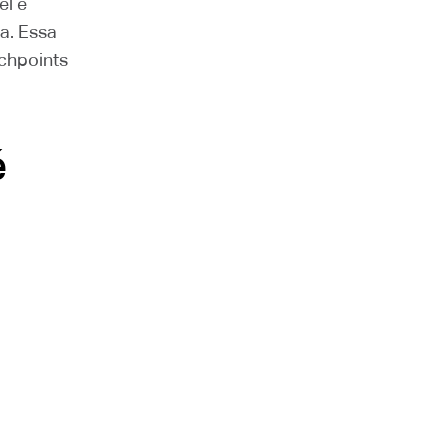
el e
a. Essa
uchpoints
é