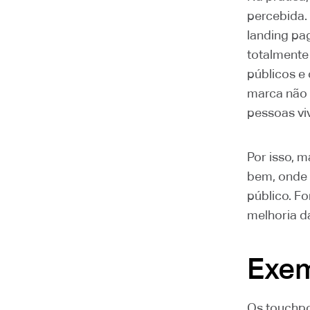
percebida.
landing p
totalmente
públicos e
marca não 
pessoas vi
Por isso, 
bem, onde 
público. F
melhoria d
Exem
Os touchpo