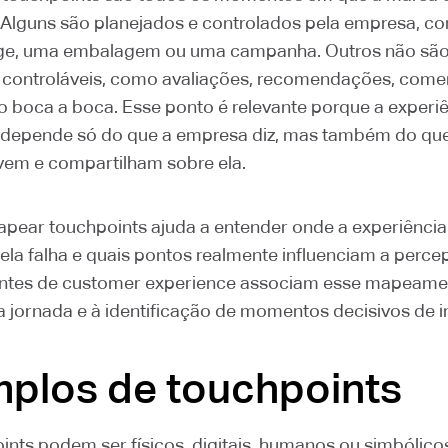
 Alguns são planejados e controlados pela empresa, 
age, uma embalagem ou uma campanha. Outros não sã
 controláveis, como avaliações, recomendações, come
 o boca a boca. Esse ponto é relevante porque a experi
depende só do que a empresa diz, mas também do qu
vem e compartilham sobre ela.
mapear touchpoints ajuda a entender onde a experiência
ela falha e quais pontos realmente influenciam a perc
ontes de customer experience associam esse mapeame
a jornada e à identificação de momentos decisivos de i
plos de touchpoints
ints podem ser físicos, digitais, humanos ou simbólico