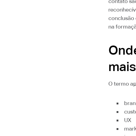
contato são
reconhecív
conclusão 
na formaçã
Onde
mais
O termo ap
bran
cust
UX
mark