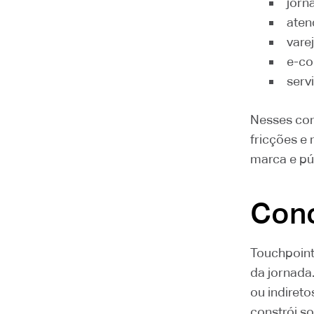
jorn
aten
vare
e-c
serv
Nesses cont
fricções e 
marca e pú
Con
Touchpoint
da jornada.
ou indireto
constrói s