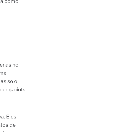
ada como
penas no
Uma
as se o
touchpoints
a. Eles
tos de