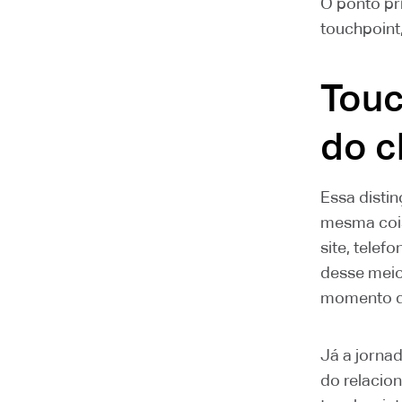
O ponto pr
touchpoint
Touc
do c
Essa disti
mesma cois
site, telef
desse meio
momento de
Já a jorna
do relacio