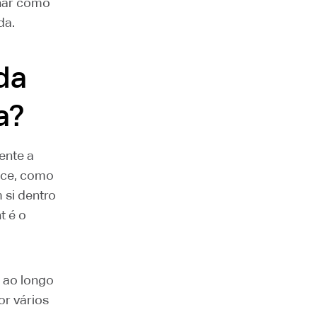
onar como
da.
da
a?
ente a
ece, como
m si dentro
t é o
s ao longo
or vários