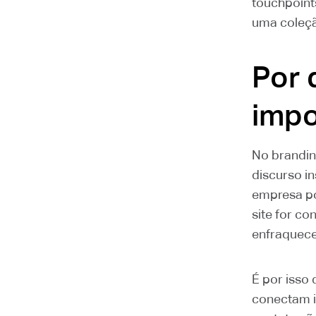
touchpoint
uma coleçã
Por 
impo
No brandin
discurso in
empresa po
site for co
enfraquec
É por isso 
conectam i