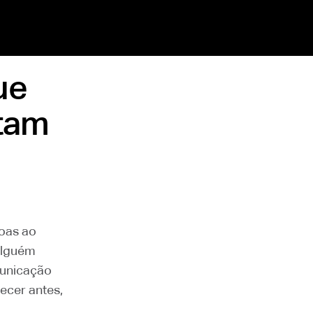
ue
rtam
oas ao
alguém
municação
ecer antes,