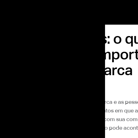
e é Touchpoints: o q
e por que eles impo
xperiência de marca
ês atrás
s são os pontos de contato entre uma marca e as pess
ornada. Em outras palavras, são os momentos em que 
ontato com a empresa, com seu produto, com sua co
 experiência de atendimento. Esse contato pode acont
 depois da compra.