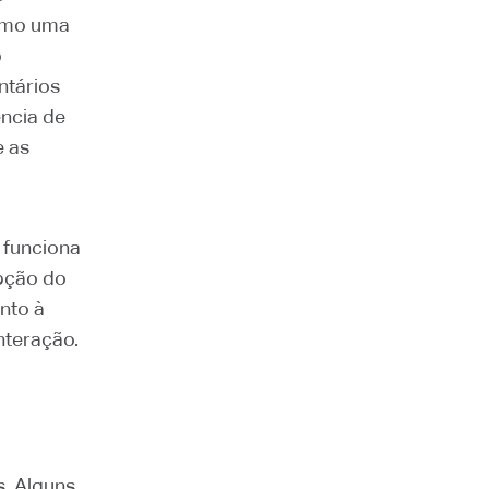
como uma
o
ntários
ência de
e as
 funciona
epção do
nto à
nteração.
s. Alguns