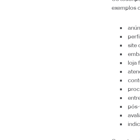
exemplos 
anún
perf
site
emb
loja 
aten
cont
proc
entr
pós
aval
indi