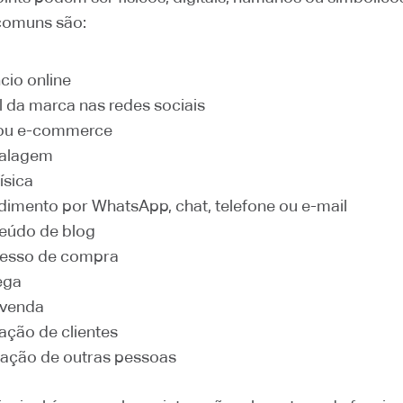
comuns são:
cio online
il da marca nas redes sociais
 ou e-commerce
alagem
física
dimento por WhatsApp, chat, telefone ou e-mail
eúdo de blog
esso de compra
ega
-venda
iação de clientes
cação de outras pessoas