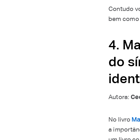
Contudo vo
bem como p
4. Ma
do s
iden
Autora:
Cec
No livro
Ma
a importân
um livro c