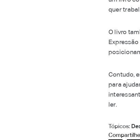
quer traba
O livro ta
Expressão 
posiciona
Contudo, e
para ajuda
interessan
ler.
Tópicos:
Des
Compartilhe 