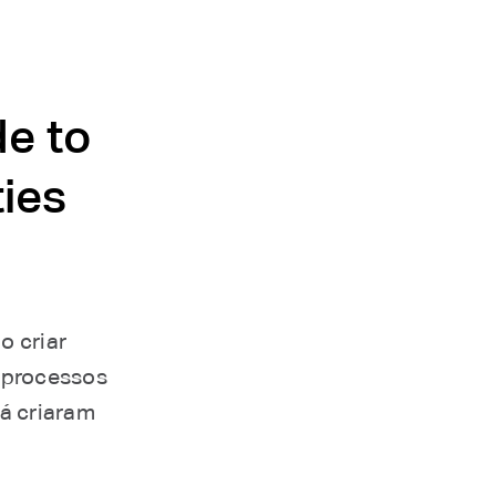
de to
ties
 criar
 processos
á criaram