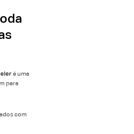
toda
as
eler
é uma
ém para
ltados com