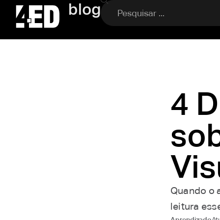
blog
4 D
sob
Vis
Quando o a
leitura ess
At
Aprendizado