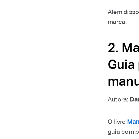
Além disso
marca.
2. Ma
Guia
manu
Autora:
Da
O livro
Man
guia com p