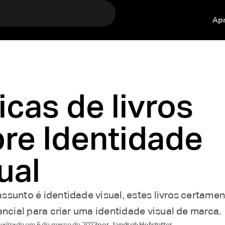
Ap
icas de livros
re Identidade
ual
ssunto é identidade visual, estes livros certame
encial para criar uma identidade visual de marca.
ualizado em
6 de março de 2023
por
Jandreh Hofstetter