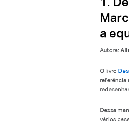
1. De
Marca
a eq
Autora:
Al
O livro
Des
referência
redesenhar
Dessa mane
vários cas