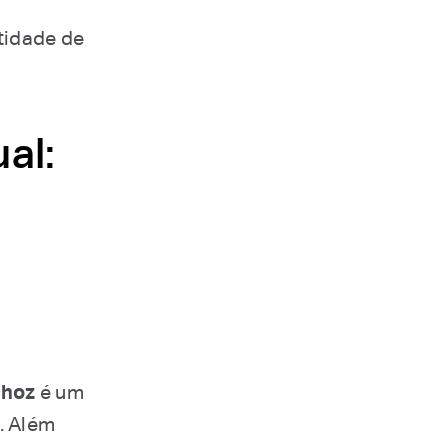
tidade de
al:
nhoz
é um
. Além