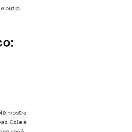
e outro
co:
olo
mostra
as. Este é
e se você