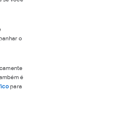
e
panhar o
ficamente
 também é
fico
para