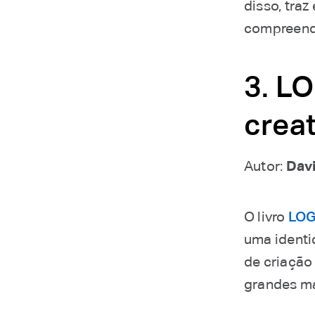
disso, tra
compreende
3. L
creat
Autor:
Davi
O livro
LOG
uma identi
de criação
grandes m