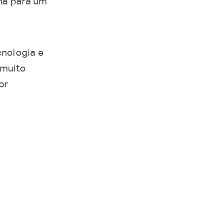
lha para um
cnologia e
 muito
or