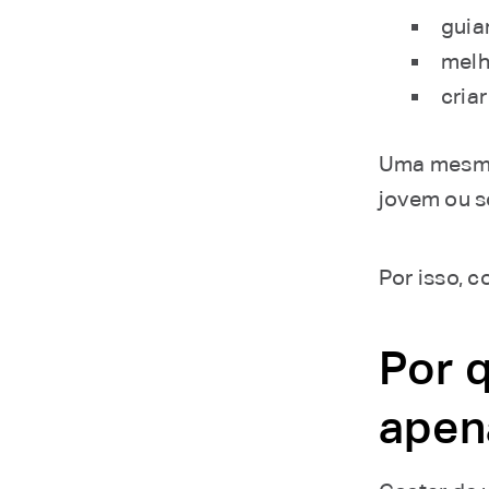
guia
melho
cria
Uma mesma 
jovem ou s
Por isso, 
Por 
apen