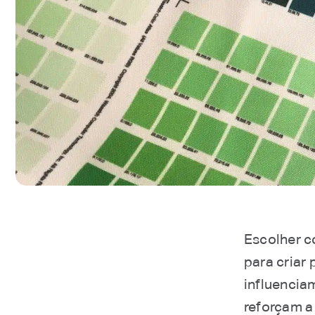
Escolher c
para criar 
influencia
reforçam a