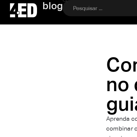
blog
Com
no 
gui
Aprenda co
combinar c