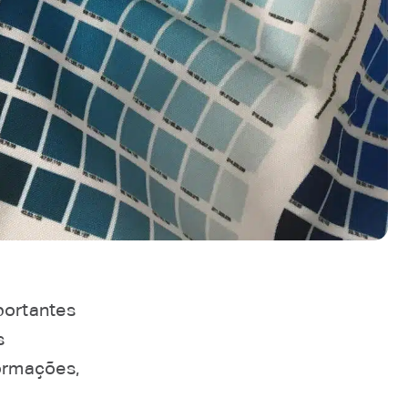
portantes
s
formações,