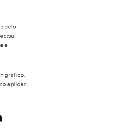
s pelo
recisa
de e
n gráfico,
mo aplicar
n