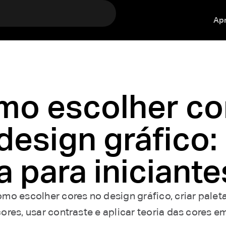
Ap
o escolher co
design gráfico:
a para iniciante
mo escolher cores no design gráfico, criar paleta
ores, usar contraste e aplicar teoria das cores e