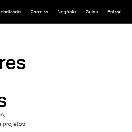
rendizado
Carreira
Negócio
Guias
Entrar
res
s
s,
m projetos