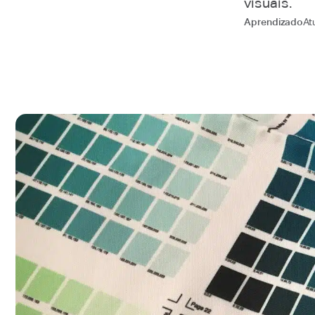
visuais.
At
Aprendizado