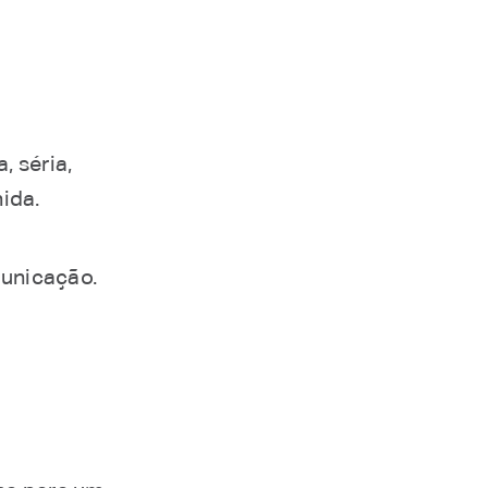
 séria,
ida.
municação.
?