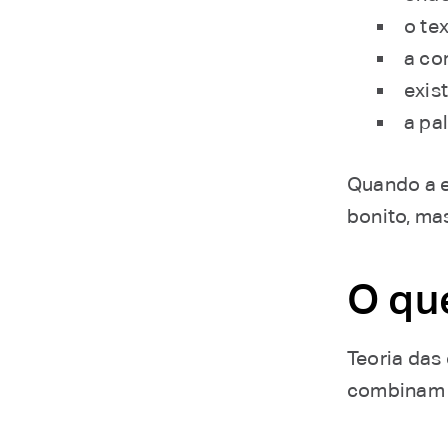
o tex
a co
exis
a pa
Quando a e
bonito, ma
O que
Teoria das
combinam 