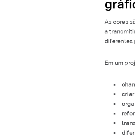
gráf
As cores s
a transmit
diferentes
Em um proj
cham
criar
orga
refo
tran
dife