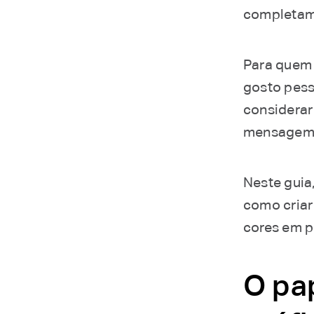
completame
Para quem 
gosto pess
considerar 
mensagem
Neste guia
como criar
cores em p
O pa