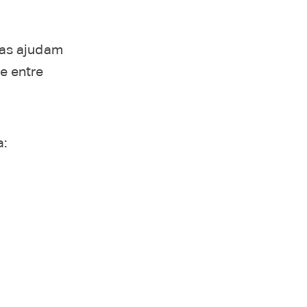
las ajudam
e entre
a: