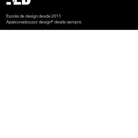
Escola de design desde 2011.
Apaixonados por design® desde sempre.
Fale com a gente
Das 8h30 às 21h em dias úteis
+55 51 4042 0044
+55 51 4042 0044 WhatsApp
ola@4ed.com.br
Endereço
Rua 16 de Julho, 42 – São João,
Porto Alegre – RS
90550-020
Sobre a 4ED