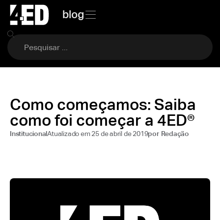
blog
Como começamos: Saiba
como foi começar a 4ED®
Atualizado em
25 de abril de 2019
Institucional
por
Redação