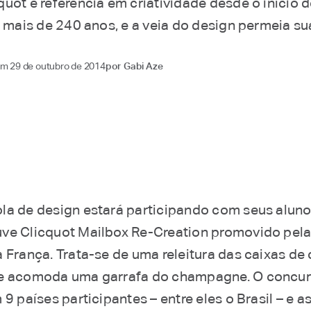
uot é referência em criatividade desde o início 
á mais de 240 anos, e a veia do design permeia su
 em
29 de outubro de 2014
por
Gabi Aze
la de design estará participando com seus alun
ve Clicquot Mailbox Re-Creation promovido pel
 França. Trata-se de uma releitura das caixas de 
e acomoda uma garrafa do champagne. O concur
 9 países participantes – entre eles o Brasil – e a