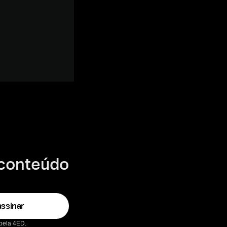
 conteúdo
ssinar
 pela 4ED.