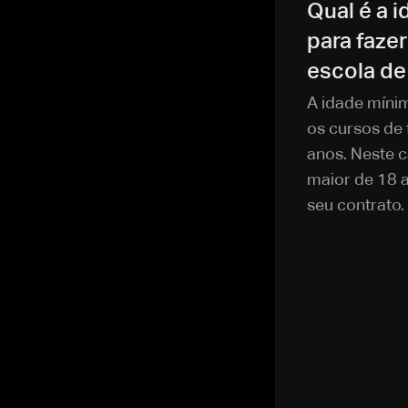
Qual é a 
para faze
escola de
A idade mínim
os cursos de
anos. Neste 
maior de 18 
seu contrato.