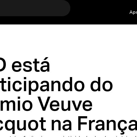
Ap
 está
ticipando do
êmio Veuve
cquot na Franç