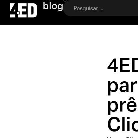
blog
4ED
par
pr
Cli