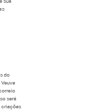
de sua
as
os do
a Veuve
correio
so será
s criações