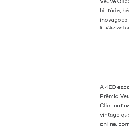
Veuve Clicq
história, h
inovações.
Atualizado
Info
A 4ED esco
Prêmio Veu
Clicquot na
vintage qu
online, com