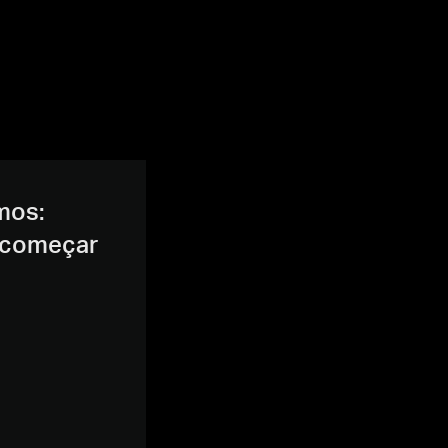
mos:
 começar