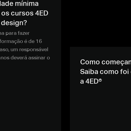
idade mínima
r os cursos 4ED
 design?
a para fazer
 formação é de 16
caso, um responsável
anos deverá assinar o
Como começa
Saiba como foi
a 4ED®