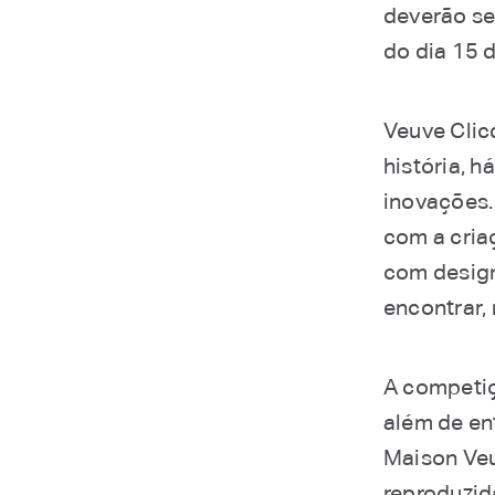
deverão se
do dia 15 
Veuve Clicq
história, h
inovações.
com a cria
com design
encontrar,
A competiç
além de en
Maison Veu
reproduzid