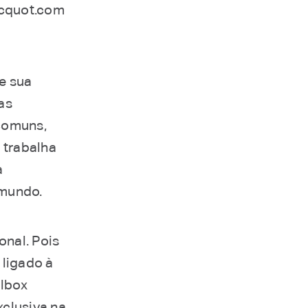
icquot.com
de sua
as
comuns,
 trabalha
a
 mundo.
onal. Pois
 ligado à
ilbox
clusiva na