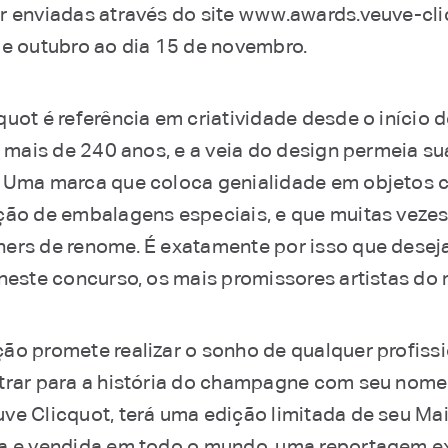
r enviadas através do site www.awards.veuve-cl
de outubro ao dia 15 de novembro.
uot é referência em criatividade desde o início 
á mais de 240 anos, e a veia do design permeia su
 Uma marca que coloca genialidade em objetos 
ção de embalagens especiais, e que muitas vezes
ers de renome. É exatamente por isso que desej
 neste concurso, os mais promissores artistas do
ão promete realizar o sonho de qualquer profissi
trar para a história do champagne com seu nome
ve Clicquot, terá uma edição limitada de seu Ma
a e vendida em todo o mundo, uma reportagem ex