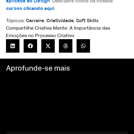
aplicada ao Design
. Descubra todos os nossos
cursos clicando aqui
.
Tópicos:
Carreira
,
Criatividade
,
Soft Skills
Compartilhe Criativa Mente: A Importância das
Emoções no Processo Criativo
Aprofunde-se mais