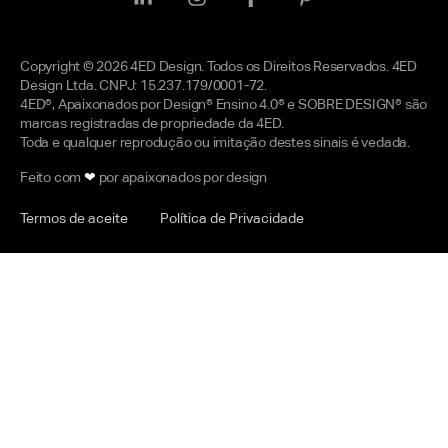
Copyright © 2026 4ED Design. Todos os Direitos Reservados. 4ED
Design Ltda. CNPJ: 15.237.179/0001-72.
4ED®, Apaixonados por Design® Ensino 4.0® e SOBRE DESIGN® são
marcas registradas de propriedade da 4ED.
Toda e qualquer reprodução ou imitação destes sinais é vedada.
Feito com
❤
por apaixonados por design
Termos de aceite
Política de Privacidade