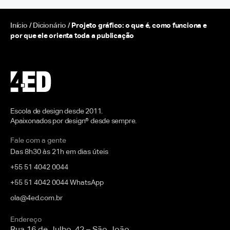
Início
/
Dicionário
/
Projeto gráfico: o que é, como funciona e
por que ele orienta toda a publicação
Escola de design desde 2011.
Apaixonados por design® desde sempre.
Fale com a gente
Das 8h30 às 21h em dias úteis
+55 51 4042 0044
+55 51 4042 0044 WhatsApp
ola@4ed.com.br
Endereço
Rua 16 de Julho, 42 – São João,