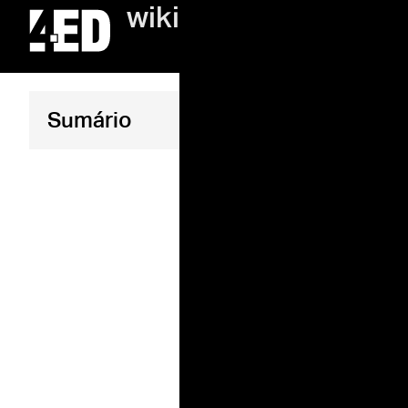
wiki
O qu
Sumário
como
é us
Atualizado 4 
PDF/X é um
profissiona
mais segur
cores, tra
resultado fi