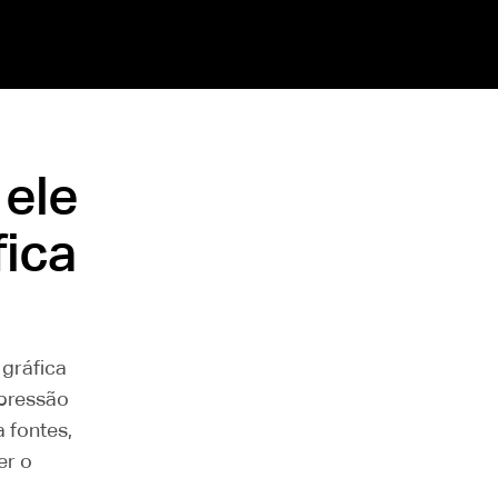
 ele
fica
gráfica
mpressão
 fontes,
er o