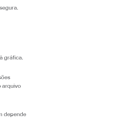
segura.
à gráfica.
sões
o arquivo
ém depende