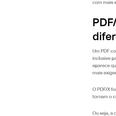
com mais 
PDF/
dife
Um PDF com
inclusive 
aparece qu
mais exige
O PDF/X fo
tornam o c
Ou seja, a