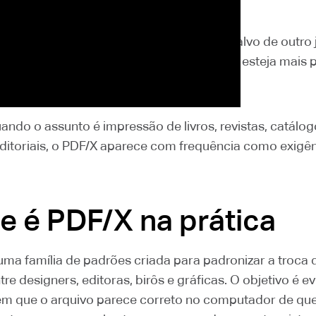
, o PDF/X não é apenas um “PDF comum salvo de outro je
as específicas para garantir que o arquivo esteja mais
ar dentro de um fluxo gráfico profissional.
uando o assunto é impressão de livros, revistas, catálo
editoriais, o PDF/X aparece com frequência como exigê
e é PDF/X na prática
uma família de padrões criada para padronizar a troca 
tre designers, editoras, birôs e gráficas. O objetivo é ev
em que o arquivo parece correto no computador de que