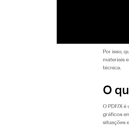
Na prática
segue regr
para circul
Por isso, q
materiais 
técnica.
O qu
O PDF/X é 
gráficos en
situações 