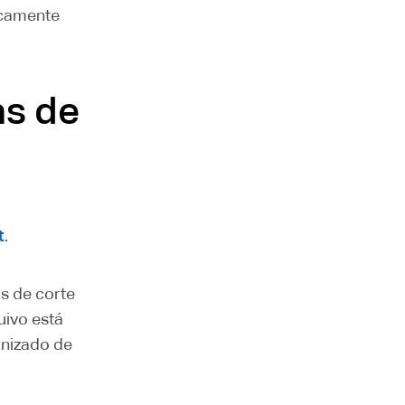
icamente
as de
t
.
s de corte
uivo está
onizado de