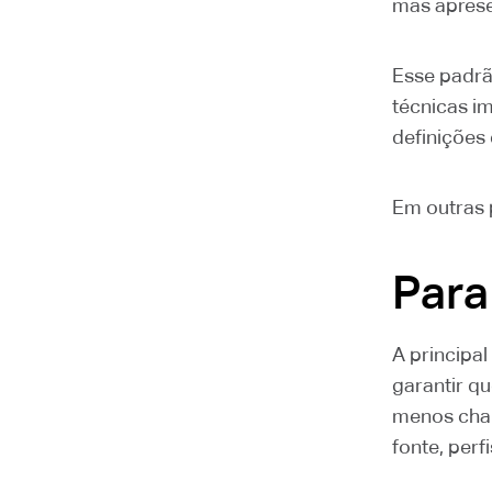
mas aprese
Esse padrã
técnicas i
definições 
Em outras p
Para
A principal
garantir q
menos chan
fonte, per