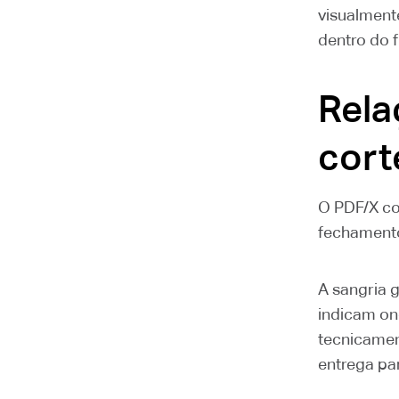
visualment
dentro do f
Rela
cort
O PDF/X co
fechament
A sangria 
indicam ond
tecnicamen
entrega pa