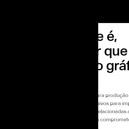
e é PDF/X: o que é,
 funciona e por que
ado na produção grá
semanas atrás
 padrão de exportação de PDF voltado para produção 
l. Ele foi criado para tornar o envio de arquivos para i
o, reduzindo incompatibilidades técnicas relacionadas a
nsparências e outros elementos que podem compromet
nal.