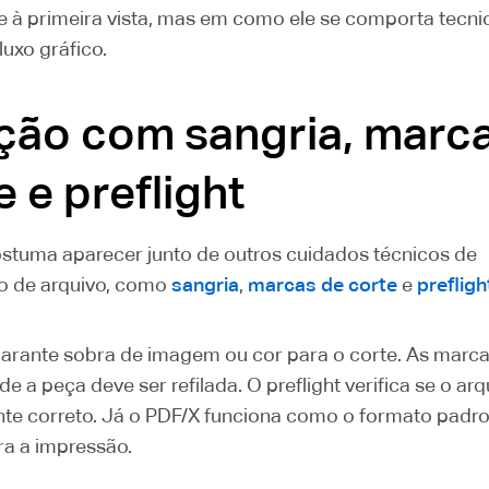
e à primeira vista, mas em como ele se comporta tecn
luxo gráfico.
ção com sangria, marc
e e preflight
stuma aparecer junto de outros cuidados técnicos de
o de arquivo, como
sangria
,
marcas de corte
e
prefligh
garante sobra de imagem ou cor para o corte. As marca
e a peça deve ser refilada. O preflight verifica se o arq
te correto. Já o PDF/X funciona como o formato padr
ra a impressão.