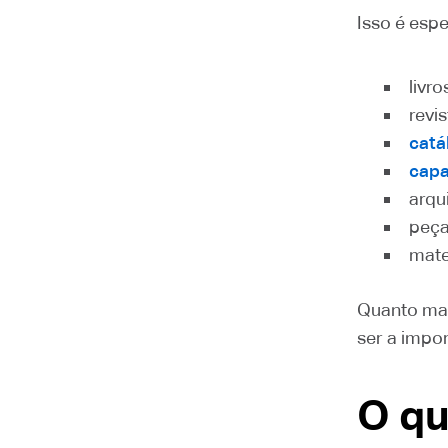
Isso é esp
livro
revi
catá
capa
arqu
peça
mate
Quanto mai
ser a impo
O qu