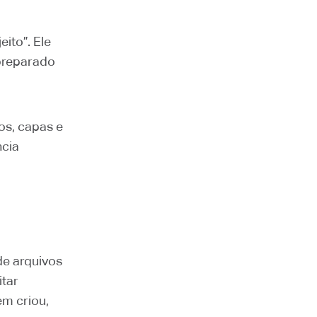
ito”. Ele
 preparado
gos, capas e
ncia
de arquivos
itar
m criou,