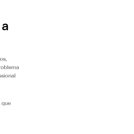
 a
os,
problema
ssional
s que