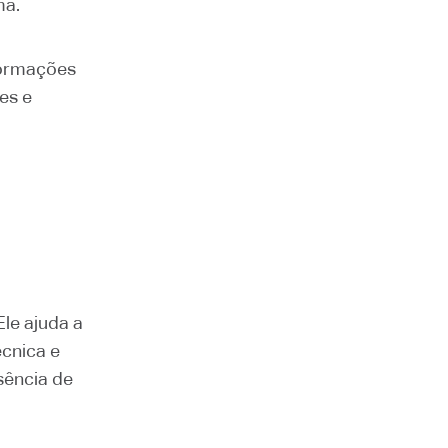
ma.
nformações
es e
Ele ajuda a
écnica e
sência de