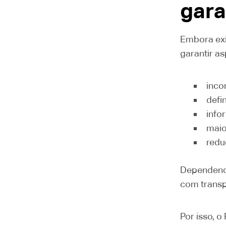
gara
Embora exi
garantir a
inco
defi
info
maio
redu
Dependendo
com transp
Por isso, 