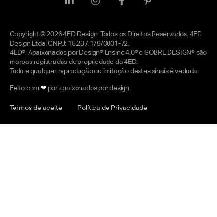
Copyright © 2026 4ED Design. Todos os Direitos Reservados. 4ED
Design Ltda. CNPJ: 15.237.179/0001-72.
4ED®, Apaixonados por Design® Ensino 4.0® e SOBRE DESIGN® são
marcas registradas de propriedade da 4ED.
Toda e qualquer reprodução ou imitação destes sinais é vedada.
Feito com
❤
por apaixonados por design
Termos de aceite
Política de Privacidade