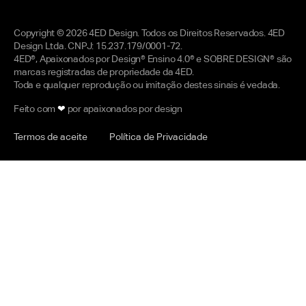
Copyright © 2026 4ED Design. Todos os Direitos Reservados. 4ED
Design Ltda. CNPJ: 15.237.179/0001-72.
4ED®, Apaixonados por Design® Ensino 4.0® e SOBRE DESIGN® são
marcas registradas de propriedade da 4ED.
Toda e qualquer reprodução ou imitação destes sinais é vedada.
Feito com
❤
por apaixonados por design
Termos de aceite
Política de Privacidade