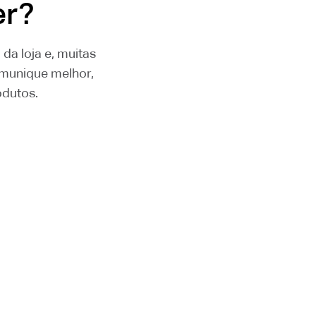
er?
da loja e, muitas
omunique melhor,
odutos.