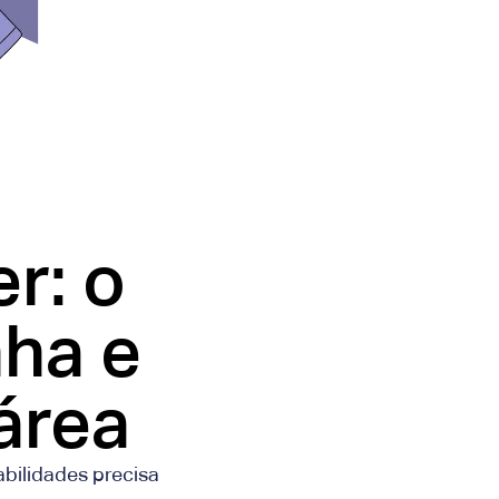
r: o
nha e
área
abilidades precisa