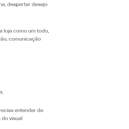
nha, despertar desejo
da loja como um todo,
nação, comunicação
a.
recisa entender de
 do visual