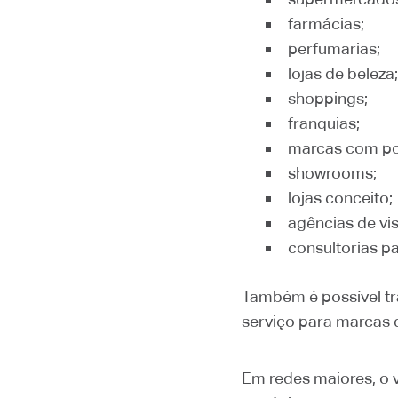
farmácias;
perfumarias;
lojas de beleza;
shoppings;
franquias;
marcas com po
showrooms;
lojas conceito;
agências de vi
consultorias pa
Também é possível tra
serviço para marcas 
Em redes maiores, o v