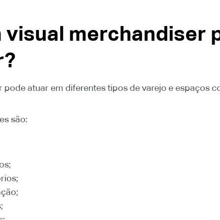
 visual merchandiser 
r?
 pode atuar em diferentes tipos de varejo e espaços c
es são:
os;
rios;
ação;
;
s;