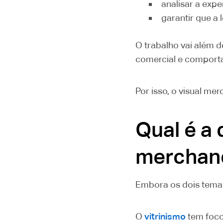
analisar a exp
garantir que a 
O trabalho vai além de
comercial e comport
Por isso, o visual me
Qual é a 
merchand
Embora os dois temas
O
vitrinismo
tem foco 