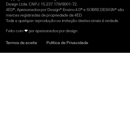
Design Ltda. CNPJ: 15.237.179/0001-72.
4ED®, Apaixonados por Design® Ensino 4.0® e SOBRE DESIGN® são
marcas registradas de propriedade da 4ED.
Toda e qualquer reprodução ou imitação destes sinais é vedada.
Feito com
❤
por apaixonados por design
Termos de aceite
Política de Privacidade