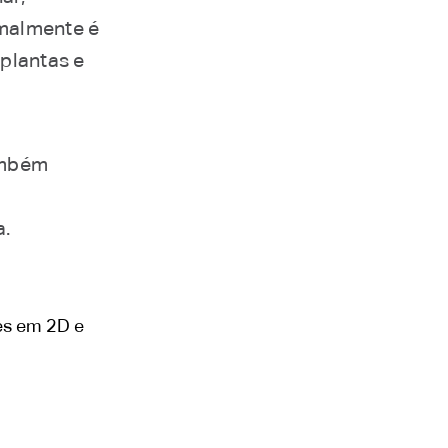
rmalmente é
 plantas e
ambém
a.
es em 2D e