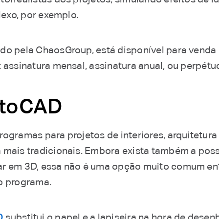
flexo, por exemplo.
do pela ChaosGroup, está disponível para venda 
 assinatura mensal, assinatura anual, ou perpétu
utoCAD
rogramas para projetos de interiores, arquitetura
 mais tradicionais. Embora exista também a poss
r em 3D, essa não é uma opção muito comum ent
o programa.
D
substitui o papel e a lapiseira na hora de desenh