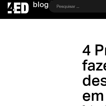
blog
4 P
faz
des
em