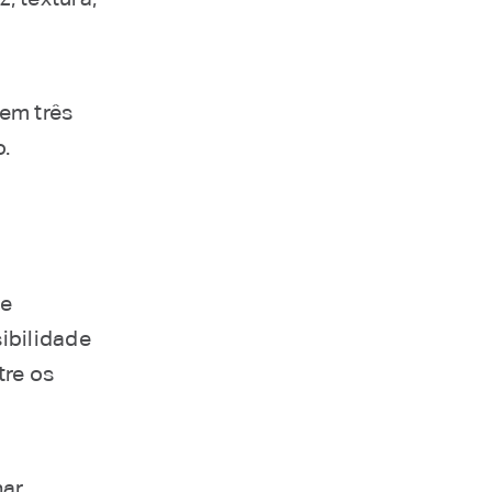
em três
o.
 e
ibilidade
re os
ar,