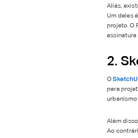
Aliás, exi
Um deles é
projeto. O
assinatura
2. S
O
SketchU
para proje
urbanismo 
Além disso
Ao contrár