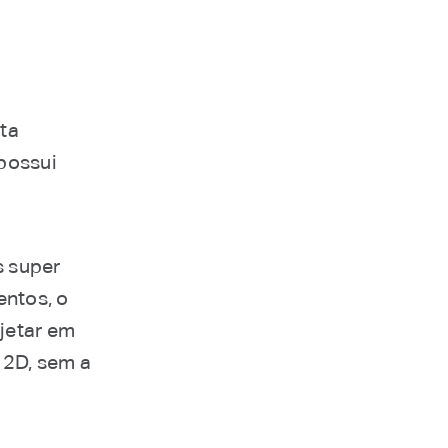
ta
 possui
s super
entos, o
ojetar em
 2D, sem a