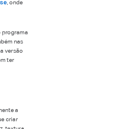
use
, onde
o programa
ambém nas
 a versão
em ter
mente a
e criar
, textura,