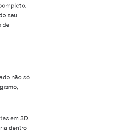
 completo.
 do seu
s de
ado não só
agismo,
tes em 3D.
ria dentro