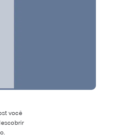
ost você
descobrir
o.