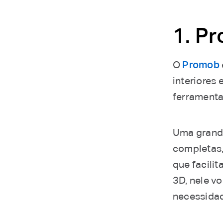
1. P
O
Promob
interiores 
ferramentas
Uma grande
completas,
que facilit
3D, nele v
necessidad