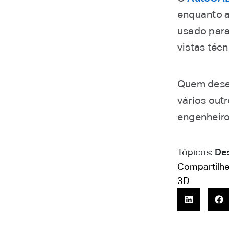
enquanto a
usado para
vistas téc
Quem dese
vários out
engenheiros
Tópicos:
Des
Compartilhe
3D