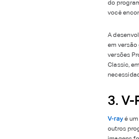
do program
você encon
A desenvol
em versão 
versões Pr
Classic, e
necessidad
3. V-
V-ray
é um 
outros pro
imagens fot