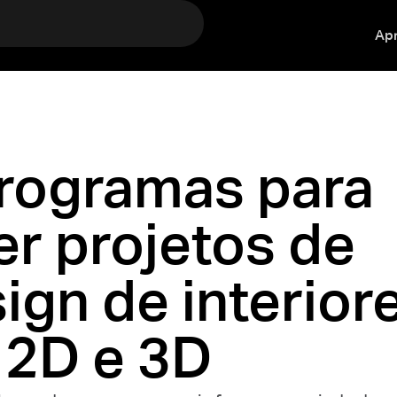
Ap
rogramas para
er projetos de
ign de interior
 2D e 3D