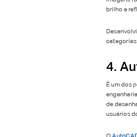
brilho e re
Desenvolvi
categorias:
4. A
É um dos p
engenharia
de desenha
usuários d
O
AutoCA