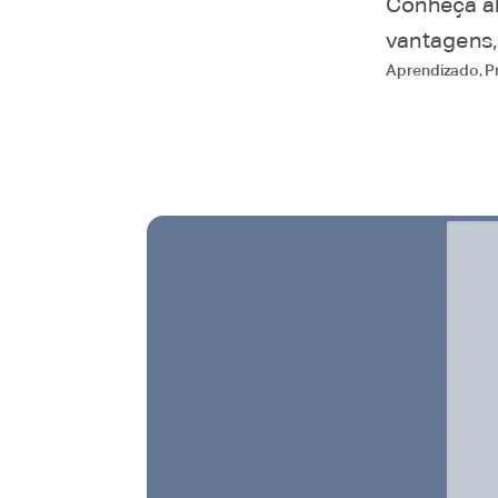
Conheça al
vantagens,
Aprendizado
,
P