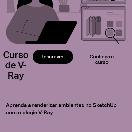
Curso
Inscrever
Conheça o
curso
de V-
Ray
Aprenda a renderizar ambientes no SketchUp
com o plugin V-Ray.