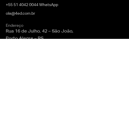
+55 51 4042 0044 WhatsApp
ola@4ed.com.br
Endereço
Rua 16 de Julho, 42 – São João,
Porto Alegre – RS
90550-020
Sobre a 4ED
Conheça
Formações
Nossas áreas
Como aprender