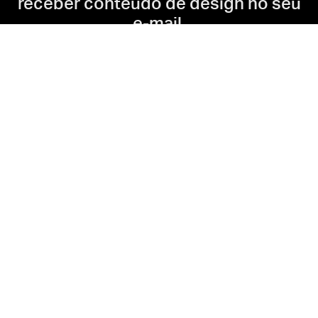
receber conteúdo de design no seu
e-mail.
Quero assinar
Ao assinar, declaro que conheço a
Política de Privacidade
e autorizo a
utilização das minhas informações pela 4ED.
Início
/
Aprendizado
/
Aprender Design
/
Escritórios criativos
com painéis de OSB