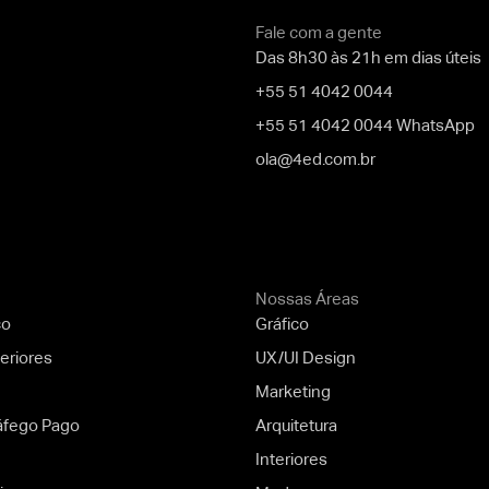
Fale com a gente
Das 8h30 às 21h em dias úteis
+55 51 4042 0044
+55 51 4042 0044 WhatsApp
ola@4ed.com.br
Nossas Áreas
co
Gráfico
eriores
UX/UI Design
n
Marketing
áfego Pago
Arquitetura
Interiores