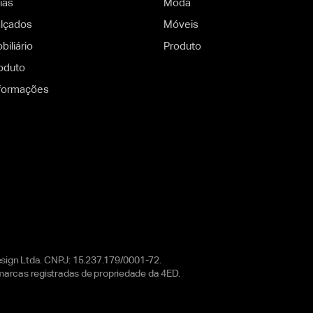
ias
Moda
alçados
Móveis
iliário
Produto
oduto
 formações
esign Ltda. CNPJ: 15.237.179/0001-72.
arcas registradas de propriedade da 4ED.