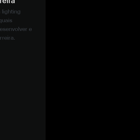
reira
lighting
quais
desenvolver e
reira.