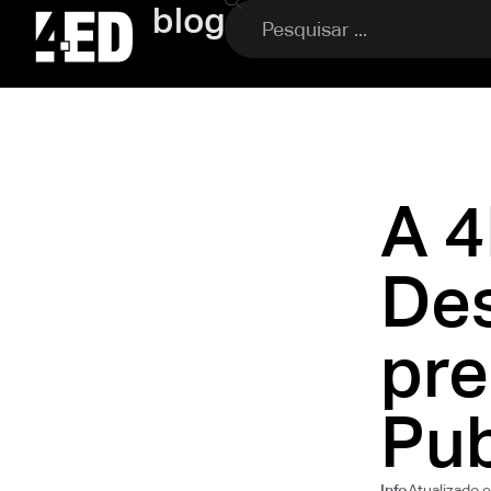
blog
A 4
De
pre
Pub
Atualizado
Info