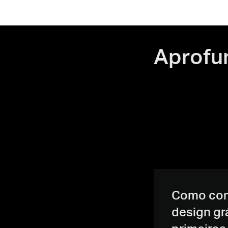
Aprofu
Como com
design gr