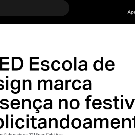
Ap
ED Escola de
sign marca
sença no festiv
licitandoamen
 em
8 de maio de 2015
por
Gabi Aze