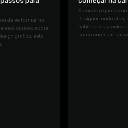
 passos para
começar na car
Entenda o que faz um 
designer, onde atua, 
ou de se formar no
habilidades precisa 
e está curioso sobre
como começar na car
sign gráfico, está
.