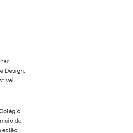
lhar
e Design,
stival
 Colégio
 maio de
e estão