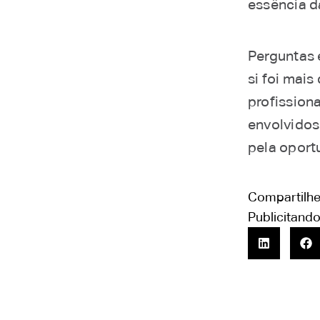
essência d
Perguntas 
si foi mai
profission
envolvidos
pela oport
Compartilhe
Publicitand