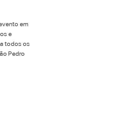
 evento em
gos e
a todos os
mão Pedro