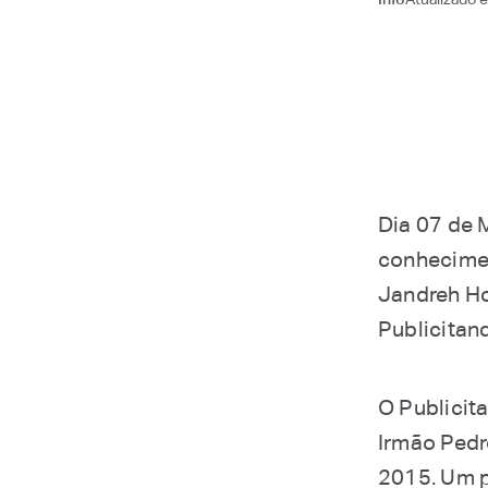
Dia 07 de 
conhecimen
Jandreh Hof
Publicitan
O Publicit
Irmão Pedr
2015. Um p