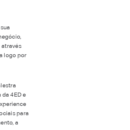
 sua
 negócio,
 através
a logo por
lestra
n da 4ED e
Experience
ociais para
ento, a