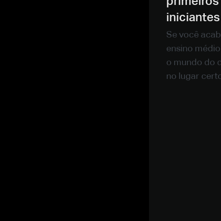
primeiros
iniciantes
Se você acab
ensino médio 
o mundo do de
no lugar certo