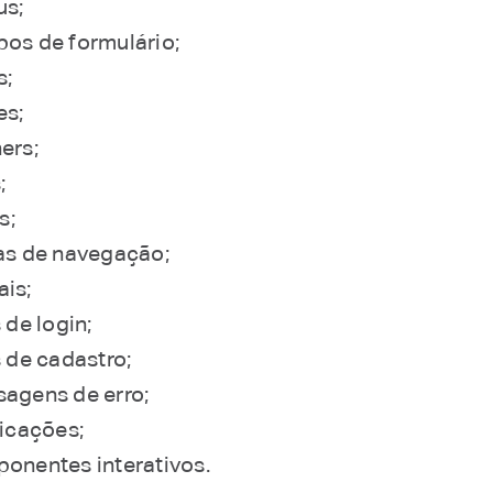
s;
os de formulário;
s;
es;
ers;
;
s;
as de navegação;
is;
 de login;
s de cadastro;
agens de erro;
ficações;
onentes interativos.