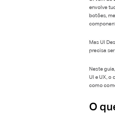
envolve tu
botões, men
componente
Mas UI Des
precisa ser
Neste guia,
UI e UX, o 
como começ
O qu