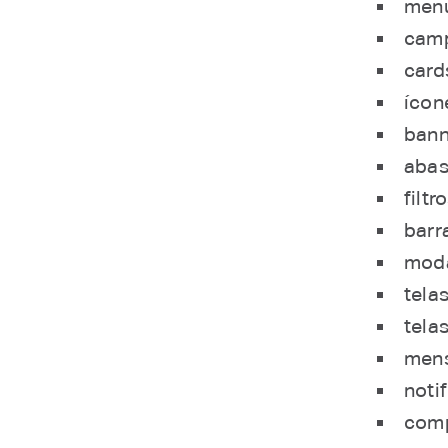
menu
camp
card
ícon
bann
abas
filtro
barr
moda
telas
tela
mens
noti
comp