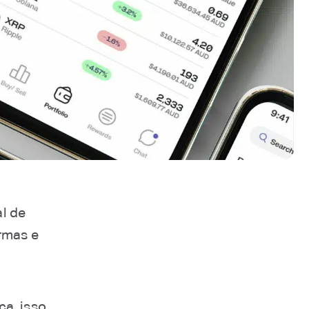
al de
ormas e
ica, isso