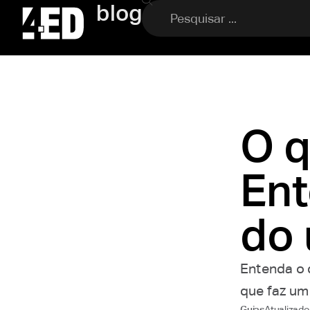
blog
O q
Ent
do 
Entenda o 
que faz um
Atualizad
Guias