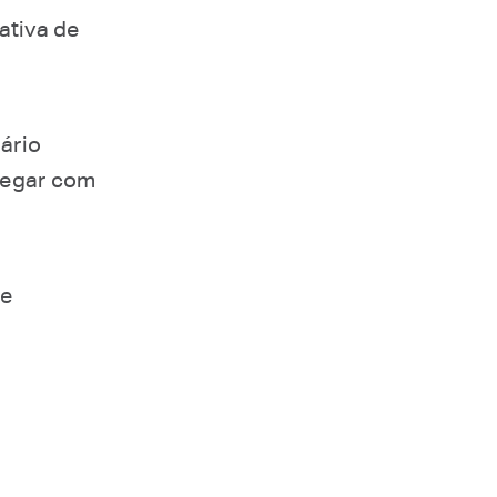
ativa de
ário
avegar com
de