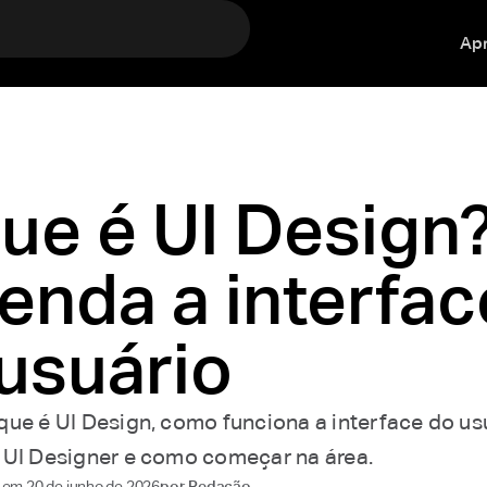
Ap
ue é UI Design
enda a interfac
usuário
que é UI Design, como funciona a interface do usu
 UI Designer e como começar na área.
o em
20 de junho de 2026
por
Redação