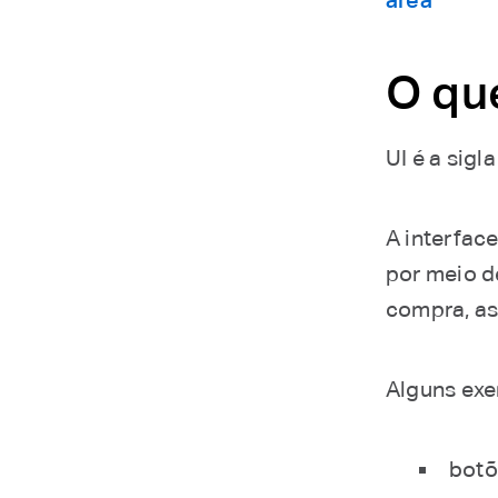
área
O que
UI é a sigl
A interface
por meio de
compra, ass
Alguns exe
botõ