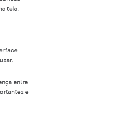
a tela:
terface
usar.
rença entre
portantes e