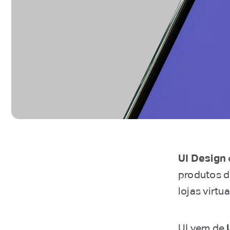
UI Design
produtos di
lojas virtua
UI vem de