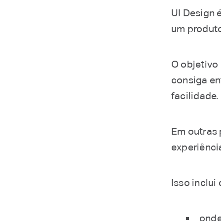
UI Design é
um produto 
O objetivo
consiga en
facilidade.
Em outras 
experiência
Isso inclu
onde