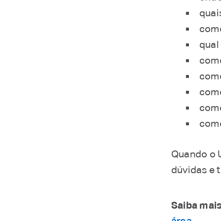
quai
como
qual 
como
como
como
como
como
Quando o U
dúvidas e 
Saiba mais