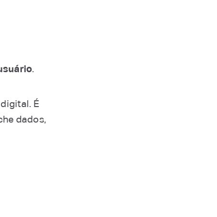
usuário
.
igital. É
nche dados,