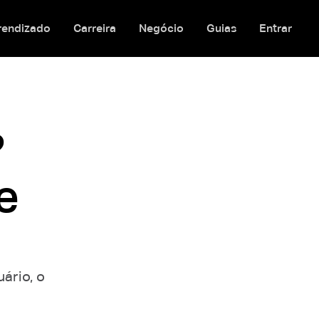
rendizado
Carreira
Negócio
Guias
Entrar
?
e
ário, o