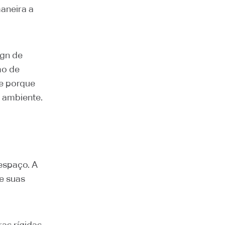
aneira a
ign de
mo de
e porque
o ambiente.
espaço. A
e suas
as rígidas.