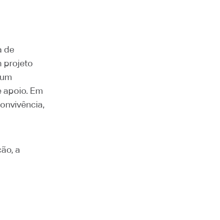
a de
 projeto
m um
e apoio. Em
onvivência,
ão, a