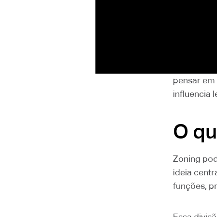
cada ativi
circulação 
Em projetos
experiênci
pensar em 
influencia 
O qu
Zoning pod
ideia cent
funções, pr
Essa divisã