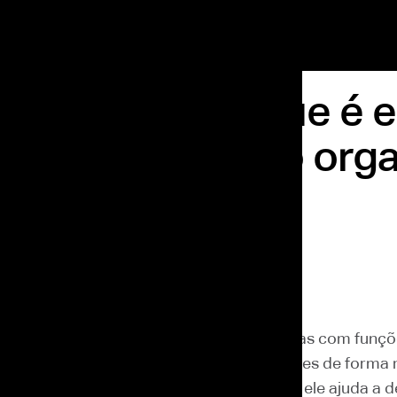
e é Zoning: o que é e
o esse conceito orga
aços, funções e
eriências
ês atrás
 divisão estratégica de um espaço em zonas com funç
s. O termo é usado para organizar ambientes de forma m
 coerente com o uso esperado. Na prática, ele ajuda a d