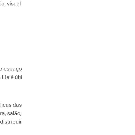
a, visual
r o espaço
le é útil
licas das
a, salão,
istribuir