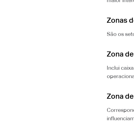
maior inter
Zonas d
São os seto
Zona de
Inclui caix
operaciona
Zona de
Correspond
influencia