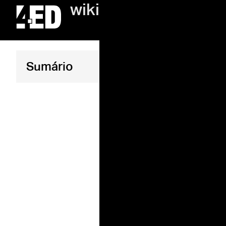
wiki
O qu
Sumário
com
esp
exp
Atualizado 1 m
Zoning é a
específica
eficiente e