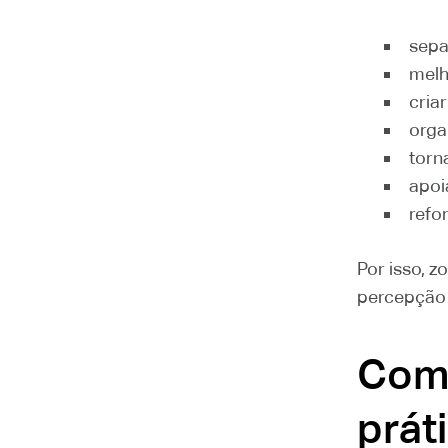
sepa
melh
cria
orga
torn
apoi
refo
Por isso, 
percepção
Como
prát