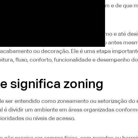
dade acontece, como as áreas se relacionam e de que m
deve funcionar.
 de arquitetura, interiores, varejo, urbanismo e até des
as, o zoning serve para estruturar o espaço antes mes
acabamento ou decoração. Ele é uma etapa important
leitura, fluxo, conforto, funcionalidade e desempenho d
e significa zoning
e ser entendido como zoneamento ou setorização do 
ral é dividir um ambiente em áreas organizadas conform
ioridades ou níveis de acesso.
o não precisa ser sempre física, com paredes ou barreir