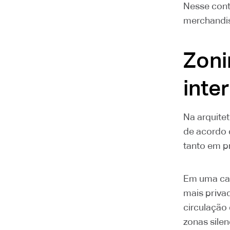
Nesse conte
merchandis
Zoni
inte
Na arquitet
de acordo c
tanto em p
Em uma cas
mais priva
circulação 
zonas silen