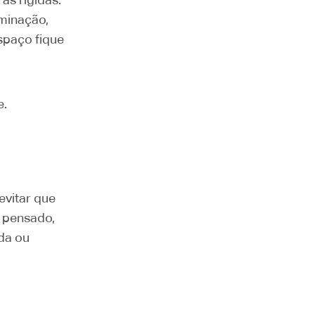
uminação,
espaço fique
e.
evitar que
 pensado,
uda ou