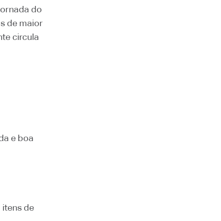
 jornada do
os de maior
te circula
ida e boa
itens de