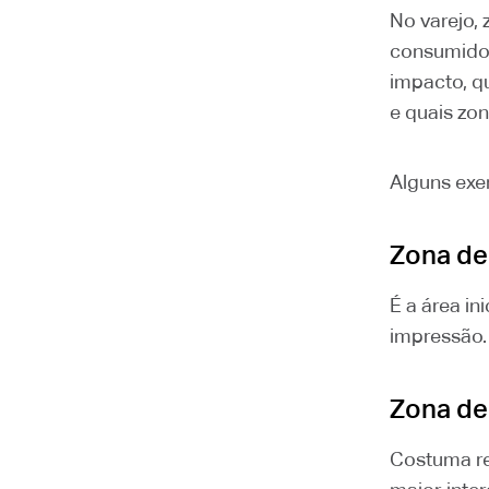
No varejo,
consumidor 
impacto, q
e quais zo
Alguns exe
Zona de
É a área in
impressão.
Zona de
Costuma re