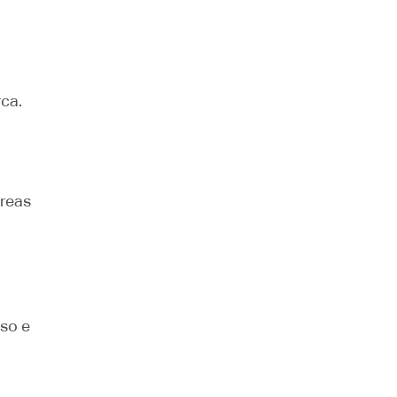
rca.
áreas
so e