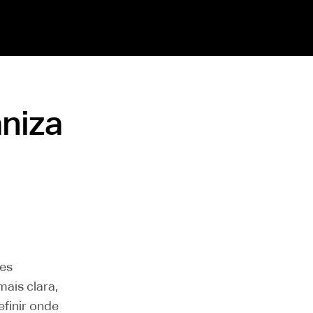
niza
ões
ais clara,
efinir onde