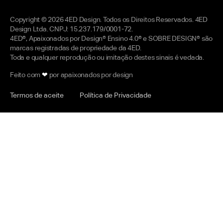
Copyright © 2026 4ED Design. Todos os Direitos Reservados. 4ED
Design Ltda. CNPJ: 15.237.179/0001-72.
4ED®, Apaixonados por Design® Ensino 4.0® e SOBRE DESIGN® são
marcas registradas de propriedade da 4ED.
Toda e qualquer reprodução ou imitação destes sinais é vedada.
Feito com
❤
por apaixonados por design
Termos de aceite
Política de Privacidade