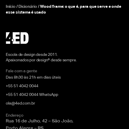
Início
/
Dicionário
/
Wood frame: o que é, para que serve e onde
esse sistema é usado
Escola de design desde 2011.
Apaixonados por design® desde sempre.
Fale com a gente
Das 8h30 às 21h em dias úteis
+55 51 4042 0044
+55 51 4042 0044 WhatsApp
ola@4ed.com.br
Endereço
Rua 16 de Julho, 42 – São João,
Porto Alegre – RS