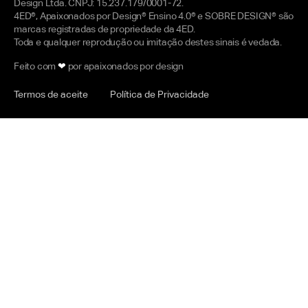
Design Ltda. CNPJ: 15.237.179/0001-72.
4ED®, Apaixonados por Design® Ensino 4.0® e SOBRE DESIGN® são
marcas registradas de propriedade da 4ED.
Toda e qualquer reprodução ou imitação destes sinais é vedada.
Feito com
❤
por apaixonados por design
Termos de aceite
Política de Privacidade