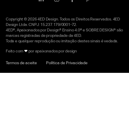
Copyright © 2026 4ED Design. Todos os Direitos Reservados. 4ED
Design Ltda. CNPJ: 15.237.179/0001-72.
4ED®, Apaixonados por Design® Ensino 4.0® e SOBRE DESIGN® são
marcas registradas de propriedade da 4ED.
Toda e qualquer reprodução ou imitação destes sinais é vedada.
Feito com
❤
por apaixonados por design
Termos de aceite
Política de Privacidade