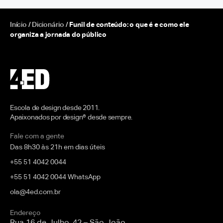
Início
/
Dicionário
/
Funil de conteúdo: o que é e como ele
organiza a jornada do público
Escola de design desde 2011.
Apaixonados por design® desde sempre.
Fale com a gente
Das 8h30 às 21h em dias úteis
+55 51 4042 0044
+55 51 4042 0044 WhatsApp
ola@4ed.com.br
Endereço
Rua 16 de Julho, 42 – São João,