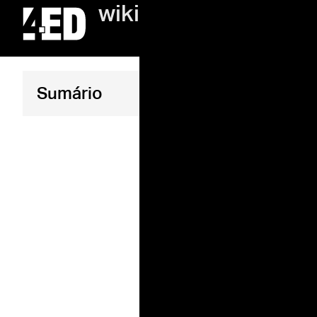
wiki
O qu
Sumário
o qu
Atualizado 4 
Corte arqu
construção
mostra o i
entender al
coberturas