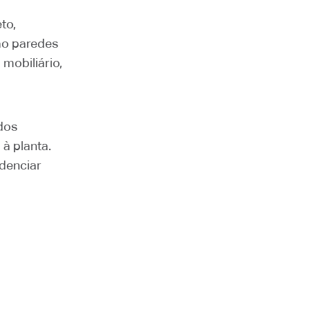
to,
ão paredes
 mobiliário,
dos
à planta.
idenciar