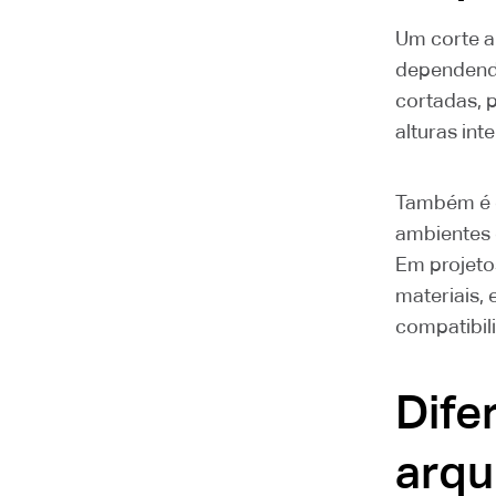
Um corte a
dependendo
cortadas, p
alturas inte
Também é c
ambientes 
Em projeto
materiais,
compatibil
Dife
arqu