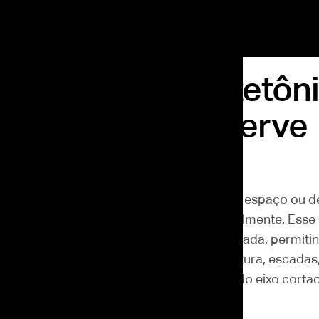
e é Corte arquitetôni
e é e para que serve
semanas atrás
itetônico é a representação técnica de um espaço ou 
 como se ela tivesse sido “fatiada” verticalmente. Ess
nterior da edificação em uma vista seccionada, permiti
turas, níveis, pé-direito, espessuras, estrutura, escadas
 e a relação entre os ambientes ao longo do eixo corta