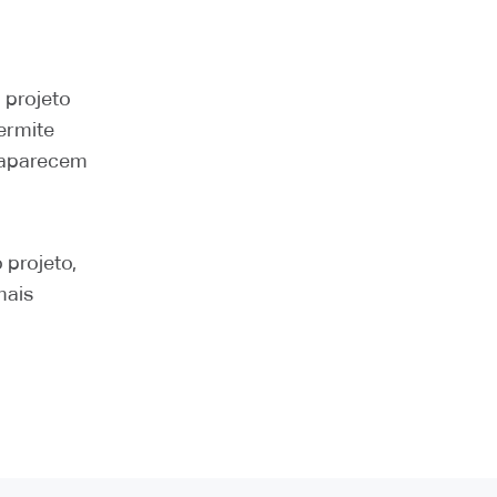
 projeto
ermite
o aparecem
 projeto,
mais