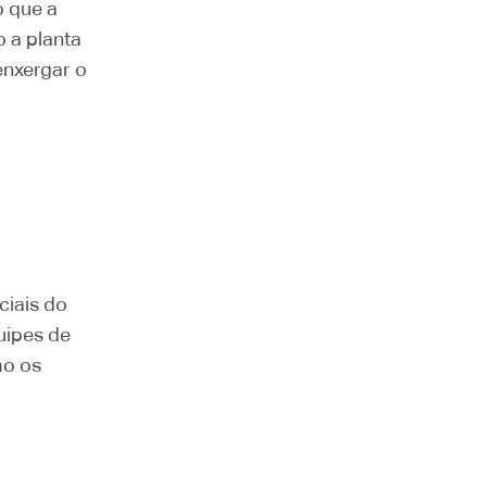
o que a
 a planta
enxergar o
ciais do
quipes de
mo os