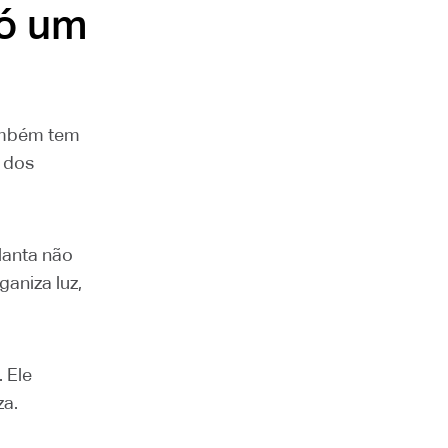
só um
também tem
a dos
lanta não
aniza luz,
 Ele
za.