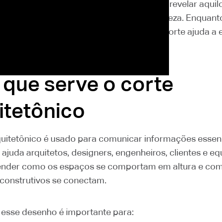
alavras, o corte arquitetônico serve para revelar aquil
xa sozinha não consegue mostrar com clareza. Enquanto
rganização dos espaços vista de cima, o corte ajuda a 
r dentro, em sentido vertical.
 que serve o corte
itetônico
quitetônico é usado para comunicar informações essen
e ajuda arquitetos, designers, engenheiros, clientes e e
ender como os espaços se comportam em altura e co
construtivos se conectam.
, esse desenho é importante para: