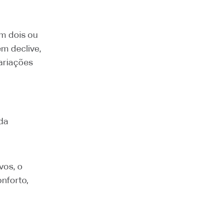
om dois ou
em declive,
ariações
 da
vos, o
nforto,