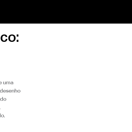
co:
de uma
e desenho
ndo
,
do.