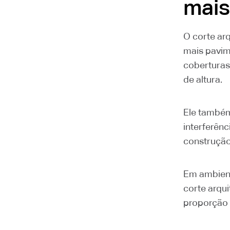
mais
O corte ar
mais pavim
coberturas
de altura.
Ele também
interferênc
construção
Em ambiente
corte arqu
proporção 