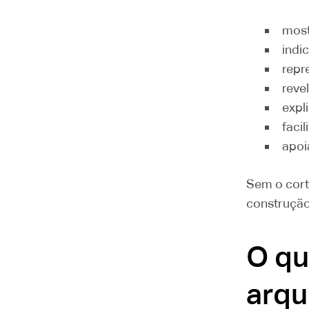
most
indi
repr
revel
expl
faci
apoi
Sem o corte
construção
O qu
arqu