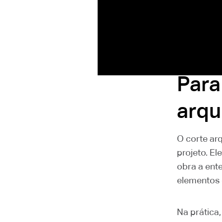
Em outras p
planta bai
mostra a o
edifício po
Para
arqu
O corte ar
projeto. El
obra a ent
elementos 
Na prática