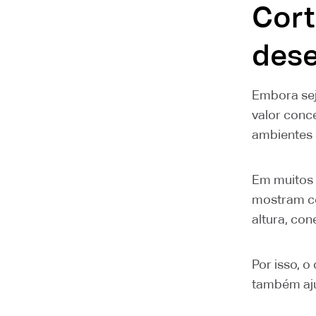
Cort
dese
Embora sej
valor conce
ambientes e
Em muitos p
mostram co
altura, co
Por isso, 
também aju