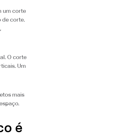
m um corte
 de corte.
,
al. O corte
rticais. Um
jetos mais
 espaço.
co é