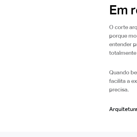
Em 
O corte ar
porque mos
entender p
totalmente
Quando bem
facilita a
precisa.
Arquitetur