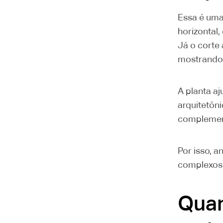
Essa é uma
horizontal
Já o corte 
mostrando 
A planta aj
arquitetôn
complement
Por isso, a
complexos.
Quan