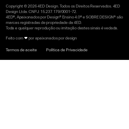
Copyright © 2026 4ED Design. Todos os Direitos Reservados. 4ED
Design Ltda. CNPJ: 15.237.179/0001-72.
4ED®, Apaixonados por Design® Ensino 4.0® e SOBRE DESIGN® são
marcas registradas de propriedade da 4ED.
Toda e qualquer reprodução ou imitação destes sinais é vedada.
Feito com
❤
por apaixonados por design
Termos de aceite
Política de Privacidade