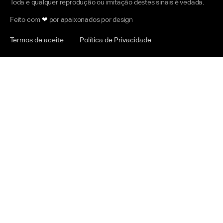
Toda e qualquer reprodução ou imitação destes sinais é vedada.
Feito com
❤
por apaixonados por design
Termos de aceite
Política de Privacidade