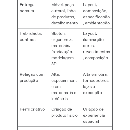
Entrega
Móvel, peça
Layout,
comum
autoral, linha
composição,
de produtos,
especificação
detalhamento
, ambientação
Habilidades
Sketch,
Layout,
centrais
ergonomia,
iluminação,
materiais,
cores,
fabricação,
revestimentos
modelagem
, composição
3D
Relação com
Alta,
Alta em obra,
produção
especialment
fornecedores,
e em
lojas e
marcenaria e
execução
indústria
Perfil criativo
Criação de
Criação de
produto físico
experiência
espacial