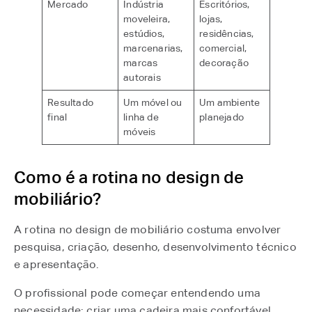
Mercado
Indústria
Escritórios,
moveleira,
lojas,
estúdios,
residências,
marcenarias,
comercial,
marcas
decoração
autorais
Resultado
Um móvel ou
Um ambiente
final
linha de
planejado
móveis
Como é a rotina no design de
mobiliário?
A rotina no design de mobiliário costuma envolver
pesquisa, criação, desenho, desenvolvimento técnico
e apresentação.
O profissional pode começar entendendo uma
necessidade: criar uma cadeira mais confortável,