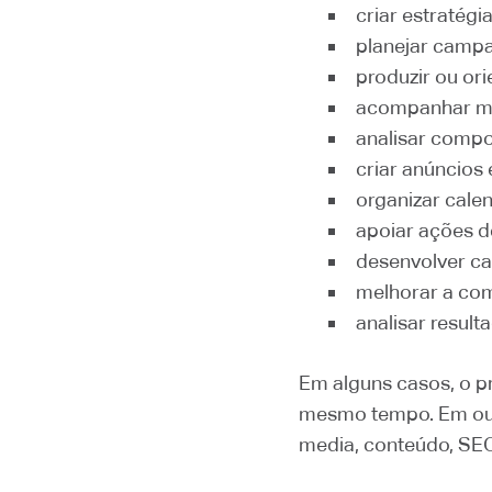
criar estratégi
planejar campa
produzir ou or
acompanhar mé
analisar compo
criar anúncios
organizar calen
apoiar ações d
desenvolver ca
melhorar a co
analisar result
Em alguns casos, o pr
mesmo tempo. Em outr
media, conteúdo, SEO