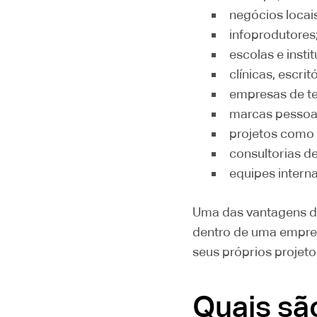
negócios locais
infoprodutores
escolas e insti
clínicas, escri
empresas de te
marcas pessoa
projetos como 
consultorias d
equipes intern
Uma das vantagens da
dentro de uma empresa
seus próprios projetos
Quais são