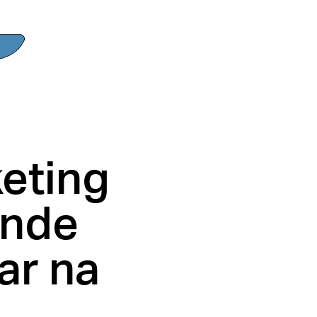
keting
onde
ar na