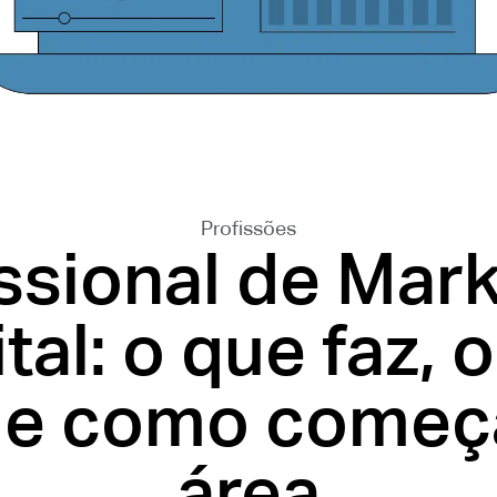
Profissões
ssional de Mar
ital: o que faz, 
 e como começ
área