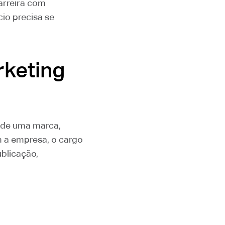
arreira com
cio precisa se
rketing
e de uma marca,
m a empresa, o cargo
ublicação,