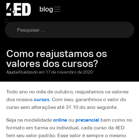
blog
Como reajustamos os
valores dos cursos?
Atualizado em
17 de novembro de 2020
Ajuda
Todo ano no mês de outubro, reajustamos os valores
dos nossos
cursos
. Com isso, garantimos o valor do
curso sem alterações até 31.10 do ano seguinte.
Seja na modalidade
online
ou
presencial
bem como no
formato em turma ou individual, cada curso da 4ED
tem seu valor padrão. Esse valor é sempre o mesmo